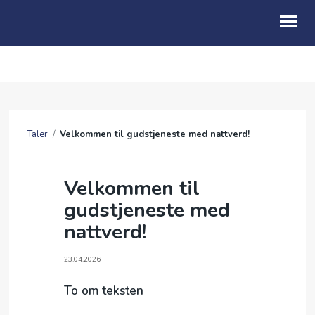
OM OSS
KALENDER
Taler
/
Velkommen til gudstjeneste med nattverd!
TALER
GI EN GAVE
Velkommen til
gudstjeneste med
KONTAKT OSS
nattverd!
23.04.2026
To om teksten