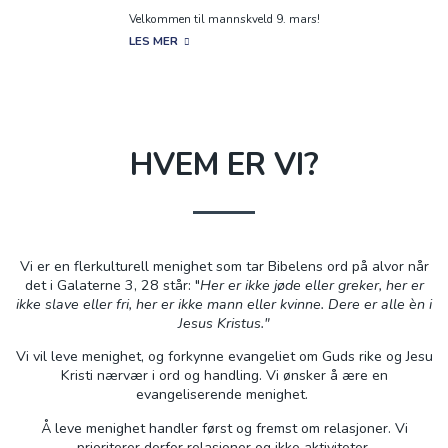
Velkommen til mannskveld 9. mars!
LES MER
HVEM ER VI?
Vi er en flerkulturell menighet
som tar Bibelens ord på alvor når
det i Galaterne 3, 28 står: "
Her er ikke jøde eller greker, her er
ikke slave eller fri, her er ikke mann eller kvinne. Dere er alle èn i
Jesus Kristus."
Vi vil leve menighet, og forkynne evangeliet om Guds rike og Jesu
Kristi nærvær i ord og handling. Vi ønsker å ære en
evangeliserende menighet.
Å leve menighet handler
først og fremst
om relasjoner. Vi
prioriterer derfor relasjoner og ikke aktiviteter.