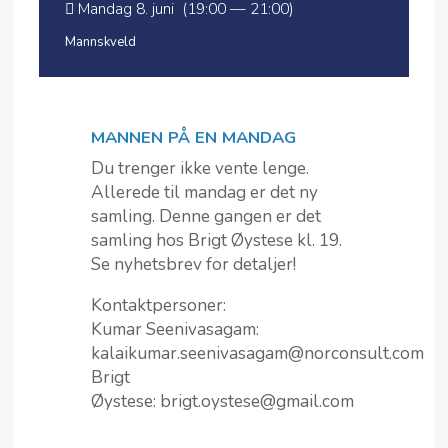
Mandag 8. juni (19:00 — 21:00)
Mannskveld
MANNEN PÅ EN MANDAG
Du trenger ikke vente lenge.
Allerede til mandag er det ny
samling. Denne gangen er det
samling hos Brigt Øystese kl. 19.
Se nyhetsbrev for detaljer!
Kontaktpersoner:
Kumar Seenivasagam:
kalaikumar.seenivasagam@norconsult.com
Brigt
Øystese: brigt.oystese@gmail.com