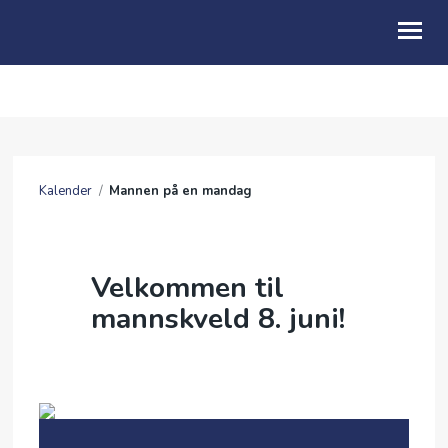
OM OSS
KALENDER
Kalender
/
Mannen på en mandag
TALER
GI EN GAVE
Velkommen til
KONTAKT OSS
mannskveld 8. juni!